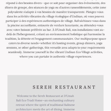
répond à des besoins divers - que ce soit pour organiser des événements, des
dîners de groupe, des séances de yoga ou d'autres rassemblements, cette zone
polyvalente s'adapte à vos besoins de manière transparente. Plongez-vous
dans les activités vibrantes du village écologique d'Undisan, où vous pouvez
participer à des expériences authentiques de village. Rafraîchissez-vous dans
la piscine accueillante, entourée de verdure luxuriante, ou détendez-vous
avec votre boisson préférée au bar. À D’Umah Bali, nos installations vont au-
delà de l'hébergement, créant un environnement holistique qui harmonise la
tradition, la détente et l'engagement communautaire. Our multipurpose space
caters to diverse needs—whether it's hosting events, group dinners, yoga
sessions, or other gatherings, this versatile area adapts to your requirements
seamlessly. Immerse yourself in the vibrant Undisan Eco Village activities,
where you can partake in authentic village experiences.
SEREH RESTAURANT
Welcome to the Sereh Restaurant at D’Umah
Bali Eco Tradi Home—an enchanting culinary
retreat where the spirit of traditional Balinese
architecture meets the art of dining. Immerse